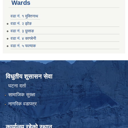
Wards
वडा नं. १ मुक्तिनाथ
वडा नं. २ झोङ
वडा नं. ३ छुसाङ
वडा नं. ४ कागबेनी
वडा नं. ५ फल्याक
विधुतीय शुसासन सेवा
घटना दर्ता
सामाजिक सुरक्षा
नागरिक वडापत्र
कार्यालय रहेको स्थान