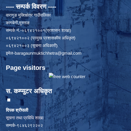
---- सम्पर्क विवरण ----
वारागुङ मुक्तिक्षेत्र गाउँपालिका
कागबेनी,मुस्ताङ
सम्पर्क नं.-०६९४२१००१(प्रशासन शाखा)
०६९४२१००२ (प्रमुख प्रशासकीय अधिकृत)
०६९४२१००३ (सूचना अधिकारी)
इमेल
-baragaunmuktichhetra@gmail.com
Page visitors
स. कम्प्युटर अधिकृत
दिपक श्रीपाली
सूचना तथा प्रविधि शाखा
सम्पर्क-९८४६२९२२०२