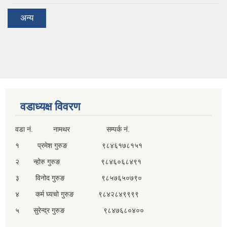
अन्य
वडाध्यक्ष विवरण
वडा नं. नामथर सम्पर्क नं.
१ प्रमेश गुरुङ ९८४६१७८१५१
२ न्होरु गुरुङ ९८४६०६८४९१
३ विनोद गुरुङ ९८५७६५०७९०
४ कर्म घ्यचो गुरुङ ९८४२८४९९९९
५ सुरेन्द्र गुरुङ ९८४७६८०४००