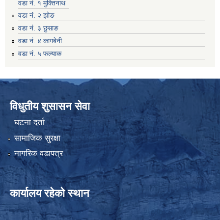
वडा नं. १ मुक्तिनाथ
वडा नं. २ झोङ
वडा नं. ३ छुसाङ
वडा नं. ४ कागबेनी
वडा नं. ५ फल्याक
विधुतीय शुसासन सेवा
घटना दर्ता
सामाजिक सुरक्षा
नागरिक वडापत्र
कार्यालय रहेको स्थान