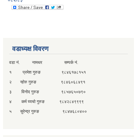
वडाध्यक्ष विवरण
वडा नं. नामथर सम्पर्क नं.
१ प्रमेश गुरुङ ९८४६१७८१५१
२ न्होरु गुरुङ ९८४६०६८४९१
३ विनोद गुरुङ ९८५७६५०७९०
४ कर्म घ्यचो गुरुङ ९८४२८४९९९९
५ सुरेन्द्र गुरुङ ९८४७६८०४००