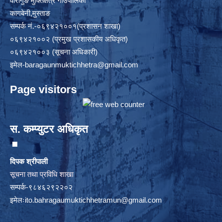
वारागुङ मुक्तिक्षेत्र गाउँपालिका
कागबेनी,मुस्ताङ
सम्पर्क नं.-०६९४२१००१(प्रशासन शाखा)
०६९४२१००२ (प्रमुख प्रशासकीय अधिकृत)
०६९४२१००३ (सूचना अधिकारी)
इमेल
-baragaunmuktichhetra@gmail.com
Page visitors
स. कम्प्युटर अधिकृत
दिपक श्रीपाली
सूचना तथा प्रविधि शाखा
सम्पर्क-९८४६२९२२०२
इमेलः
ito.bahragaumuktichhetramun@gmail.com