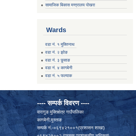
सामाजिक बिकास मन्त्रालय पोखरा
Wards
वडा नं. १ मुक्तिनाथ
वडा नं. २ झोङ
वडा नं. ३ छुसाङ
वडा नं. ४ कागबेनी
वडा नं. ५ फल्याक
---- सम्पर्क विवरण ----
वारागुङ मुक्तिक्षेत्र गाउँपालिका
कागबेनी,मुस्ताङ
सम्पर्क नं.-०६९४२१००१(प्रशासन शाखा)
०६९४२१००२ (प्रमुख प्रशासकीय अधिकृत)