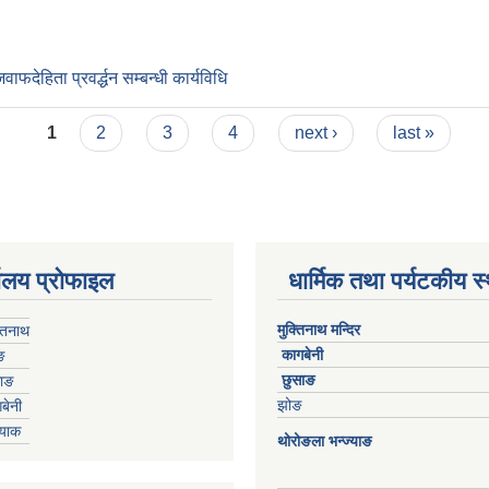
ाफदेहिता प्रवर्द्धन सम्बन्धी कार्यविधि
1
2
3
4
next ›
last »
यालय प्रोफाइल
धार्मिक तथा पर्यटकीय स
मुक्तिनाथ मन्दिर
्तिनाथ
कागबेनी
ङ
छुसाङ
साङ
झोङ
बेनी
्याक
थोरोङला भन्ज्याङ