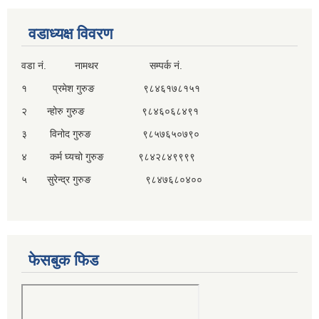
वडाध्यक्ष विवरण
वडा नं. नामथर सम्पर्क नं.
१ प्रमेश गुरुङ ९८४६१७८१५१
२ न्होरु गुरुङ ९८४६०६८४९१
३ विनोद गुरुङ ९८५७६५०७९०
४ कर्म घ्यचो गुरुङ ९८४२८४९९९९
५ सुरेन्द्र गुरुङ ९८४७६८०४००
फेसबुक फिड