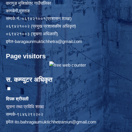
वारागुङ मुक्तिक्षेत्र गाउँपालिका
कागबेनी,मुस्ताङ
सम्पर्क नं.-०६९४२१००१(प्रशासन शाखा)
०६९४२१००२ (प्रमुख प्रशासकीय अधिकृत)
०६९४२१००३ (सूचना अधिकारी)
इमेल
-baragaunmuktichhetra@gmail.com
Page visitors
स. कम्प्युटर अधिकृत
दिपक श्रीपाली
सूचना तथा प्रविधि शाखा
सम्पर्क-९८४६२९२२०२
इमेलः
ito.bahragaumuktichhetramun@gmail.com