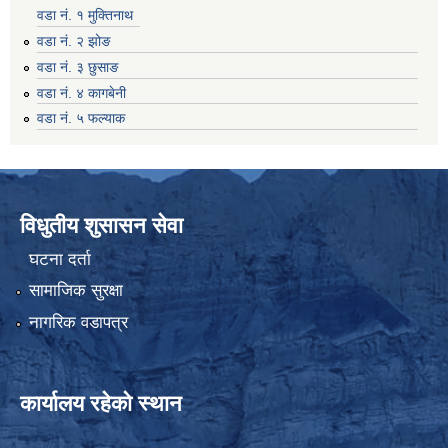
वडा नं. १ मुक्तिनाथ
वडा नं. २ झोङ
वडा नं. ३ छुसाङ
वडा नं. ४ कागबेनी
वडा नं. ५ फल्याक
विधुतीय शुसासन सेवा
घटना दर्ता
सामाजिक सुरक्षा
नागरिक वडापत्र
कार्यालय रहेको स्थान