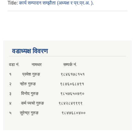
Title:
कार्य सम्पादन सम्झौता (अध्यक्ष र प्र.प्र.अ. ).
वडाध्यक्ष विवरण
वडा नं. नामथर सम्पर्क नं.
१ प्रमेश गुरुङ ९८४६१७८१५१
२ न्होरु गुरुङ ९८४६०६८४९१
३ विनोद गुरुङ ९८५७६५०७९०
४ कर्म घ्यचो गुरुङ ९८४२८४९९९९
५ सुरेन्द्र गुरुङ ९८४७६८०४००