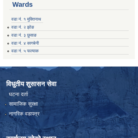
Wards
वडा नं. १ मुक्तिनाथ
वडा नं. २ झोङ
वडा नं. ३ छुसाङ
वडा नं. ४ कागबेनी
वडा नं. ५ फल्याक
विधुतीय शुसासन सेवा
घटना दर्ता
सामाजिक सुरक्षा
नागरिक वडापत्र