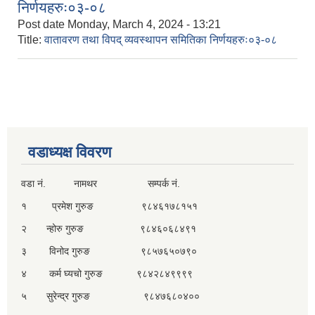
निर्णयहरुः०३-०८
Post date
Monday, March 4, 2024 - 13:21
Title:
वातावरण तथा विपद् व्यवस्थापन समितिका निर्णयहरुः०३-०८
वडाध्यक्ष विवरण
वडा नं. नामथर सम्पर्क नं.
१ प्रमेश गुरुङ ९८४६१७८१५१
२ न्होरु गुरुङ ९८४६०६८४९१
३ विनोद गुरुङ ९८५७६५०७९०
४ कर्म घ्यचो गुरुङ ९८४२८४९९९९
५ सुरेन्द्र गुरुङ ९८४७६८०४००