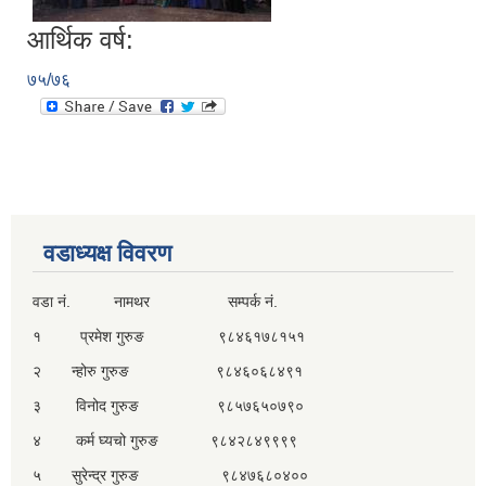
आर्थिक वर्ष:
७५/७६
वडाध्यक्ष विवरण
वडा नं. नामथर सम्पर्क नं.
१ प्रमेश गुरुङ ९८४६१७८१५१
२ न्होरु गुरुङ ९८४६०६८४९१
३ विनोद गुरुङ ९८५७६५०७९०
४ कर्म घ्यचो गुरुङ ९८४२८४९९९९
५ सुरेन्द्र गुरुङ ९८४७६८०४००