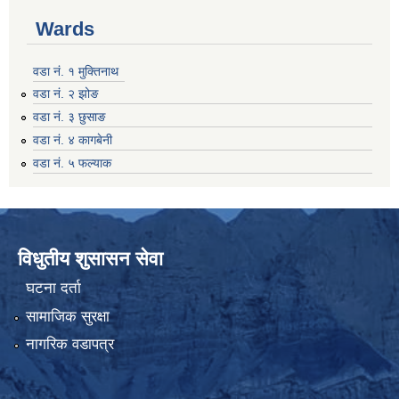
Wards
वडा नं. १ मुक्तिनाथ
वडा नं. २ झोङ
वडा नं. ३ छुसाङ
वडा नं. ४ कागबेनी
वडा नं. ५ फल्याक
विधुतीय शुसासन सेवा
घटना दर्ता
सामाजिक सुरक्षा
नागरिक वडापत्र