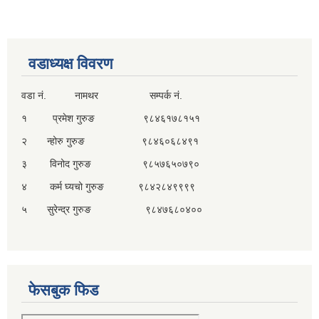
वडाध्यक्ष विवरण
वडा नं. नामथर सम्पर्क नं.
१ प्रमेश गुरुङ ९८४६१७८१५१
२ न्होरु गुरुङ ९८४६०६८४९१
३ विनोद गुरुङ ९८५७६५०७९०
४ कर्म घ्यचो गुरुङ ९८४२८४९९९९
५ सुरेन्द्र गुरुङ ९८४७६८०४००
फेसबुक फिड