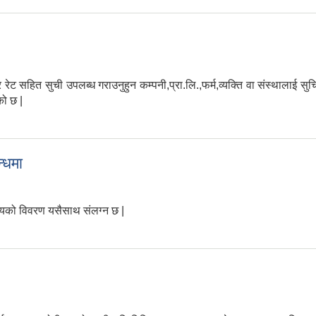
हित सुची उपलब्ध गराउनुहुन कम्पनी,प्रा.लि.,फर्म,व्यक्ति वा संस्थालाई सुचित 
को छ |
्धमा
यको विवरण यसैसाथ संलग्न छ |
बन्धमा