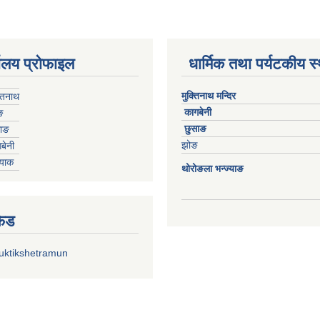
यालय प्रोफाइल
धार्मिक तथा पर्यटकीय स
मुक्तिनाथ मन्दिर
्तिनाथ
कागबेनी
ङ
छुसाङ
साङ
झोङ
बेनी
्याक
थोरोङला भन्ज्याङ
फिड
uktikshetramun