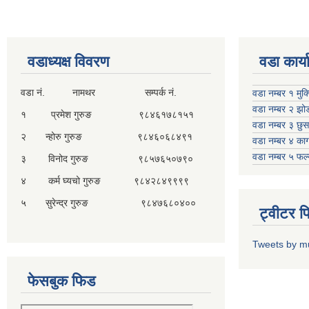
वडाध्यक्ष विवरण
वडा कार्
वडा नं. नामथर सम्पर्क नं.
वडा नम्बर १ मुक
वडा नम्बर २ झो
१ प्रमेश गुरुङ ९८४६१७८१५१
वडा नम्बर ३ छु
२ न्होरु गुरुङ ९८४६०६८४९१
वडा नम्बर ४ काग
वडा नम्बर ५ फल
३ विनोद गुरुङ ९८५७६५०७९०
४ कर्म घ्यचो गुरुङ ९८४२८४९९९९
५ सुरेन्द्र गुरुङ ९८४७६८०४००
ट्वीटर 
Tweets by m
फेसबुक फिड