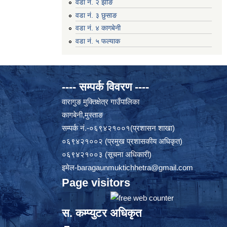
वडा नं. २ झोङ
वडा नं. ३ छुसाङ
वडा नं. ४ कागबेनी
वडा नं. ५ फल्याक
---- सम्पर्क विवरण ----
वारागुङ मुक्तिक्षेत्र गाउँपालिका
कागबेनी,मुस्ताङ
सम्पर्क नं.-०६९४२१००१(प्रशासन शाखा)
०६९४२१००२ (प्रमुख प्रशासकीय अधिकृत)
०६९४२१००३ (सूचना अधिकारी)
इमेल
-baragaunmuktichhetra@gmail.com
Page visitors
स. कम्प्युटर अधिकृत