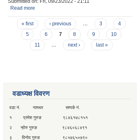
Submitted on:
Fri, 09/23/2022 - 21:11
Read more
about नतिजा प्रकाशन सम्बन्धी सूचना!!!
Pages
« first
‹ previous
…
3
4
5
6
7
8
9
10
11
…
next ›
last »
वडाध्यक्ष विवरण
वडा नं. नामथर सम्पर्क नं.
१ प्रमेश गुरुङ ९८४६१७८१५१
२ न्होरु गुरुङ ९८४६०६८४९१
३ विनोद गुरुङ ९८५७६५०७९०