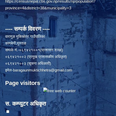
https://censusnepal.cbs.gov.np/results/np/population?
province=4&district=38&municipality=3
---- सम्पर्क विवरण ----
वारागुङ मुक्तिक्षेत्र गाउँपालिका
कागबेनी,मुस्ताङ
सम्पर्क नं.-०६९४२१००१(प्रशासन शाखा)
०६९४२१००२ (प्रमुख प्रशासकीय अधिकृत)
०६९४२१००३ (सूचना अधिकारी)
इमेल
-baragaunmuktichhetra@gmail.com
Page visitors
स. कम्प्युटर अधिकृत