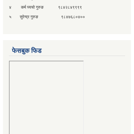
४ कर्म घ्यचो गुरुङ ९८४२८४९९९९
५ सुरेन्द्र गुरुङ ९८४७६८०४००
फेसबुक फिड