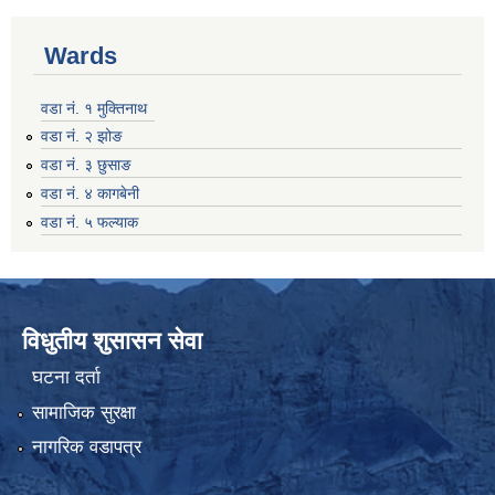
Wards
वडा नं. १ मुक्तिनाथ
वडा नं. २ झोङ
वडा नं. ३ छुसाङ
वडा नं. ४ कागबेनी
वडा नं. ५ फल्याक
विधुतीय शुसासन सेवा
घटना दर्ता
सामाजिक सुरक्षा
नागरिक वडापत्र