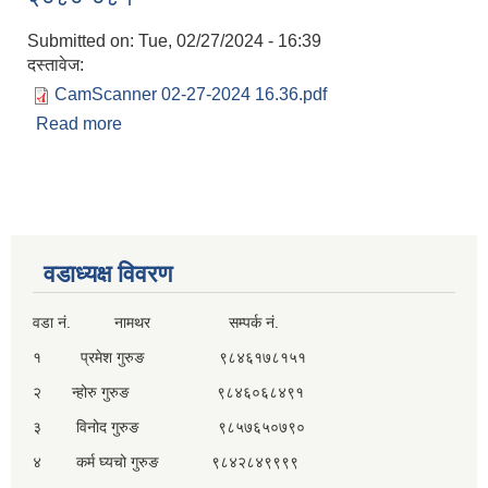
Submitted on:
Tue, 02/27/2024 - 16:39
दस्तावेज:
CamScanner 02-27-2024 16.36.pdf
Read more
about प्रथम चौमासिक वित्तिय प्रगति प्रतिवेदन
२०८०-०८१
वडाध्यक्ष विवरण
वडा नं. नामथर सम्पर्क नं.
१ प्रमेश गुरुङ ९८४६१७८१५१
२ न्होरु गुरुङ ९८४६०६८४९१
३ विनोद गुरुङ ९८५७६५०७९०
४ कर्म घ्यचो गुरुङ ९८४२८४९९९९