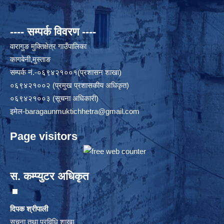
---- सम्पर्क विवरण ----
वारागुङ मुक्तिक्षेत्र गाउँपालिका
कागबेनी,मुस्ताङ
सम्पर्क नं.-०६९४२१००१(प्रशासन शाखा)
०६९४२१००२ (प्रमुख प्रशासकीय अधिकृत)
०६९४२१००३ (सूचना अधिकारी)
इमेल
-baragaunmuktichhetra@gmail.com
Page visitors
स. कम्प्युटर अधिकृत
दिपक श्रीपाली
सूचना तथा प्रविधि शाखा