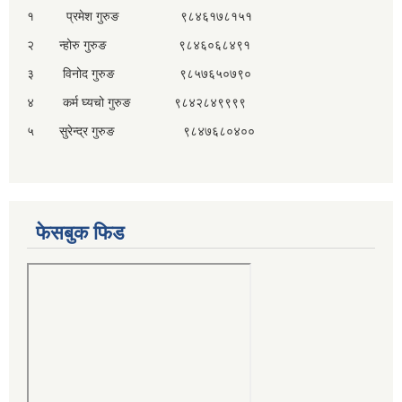
१ प्रमेश गुरुङ ९८४६१७८१५१
२ न्होरु गुरुङ ९८४६०६८४९१
३ विनोद गुरुङ ९८५७६५०७९०
४ कर्म घ्यचो गुरुङ ९८४२८४९९९९
५ सुरेन्द्र गुरुङ ९८४७६८०४००
फेसबुक फिड