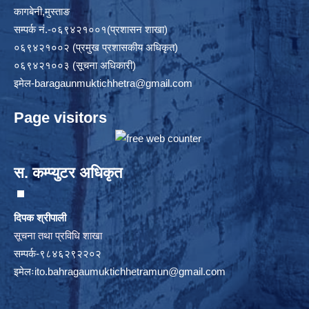
कागबेनी,मुस्ताङ
सम्पर्क नं.-०६९४२१००१(प्रशासन शाखा)
०६९४२१००२ (प्रमुख प्रशासकीय अधिकृत)
०६९४२१००३ (सूचना अधिकारी)
इमेल
-baragaunmuktichhetra@gmail.com
Page visitors
स. कम्प्युटर अधिकृत
दिपक श्रीपाली
सूचना तथा प्रविधि शाखा
सम्पर्क-९८४६२९२२०२
इमेलः
ito.bahragaumuktichhetramun@gmail.com