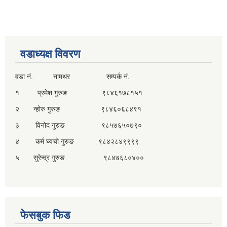
वडाध्यक्ष विवरण
वडा नं. नामथर सम्पर्क नं.
१ प्रमेश गुरुङ ९८४६१७८१५१
२ न्होरु गुरुङ ९८४६०६८४९१
३ विनोद गुरुङ ९८५७६५०७९०
४ कर्म घ्यचो गुरुङ ९८४२८४९९९९
५ सुरेन्द्र गुरुङ ९८४७६८०४००
फेसबुक फिड