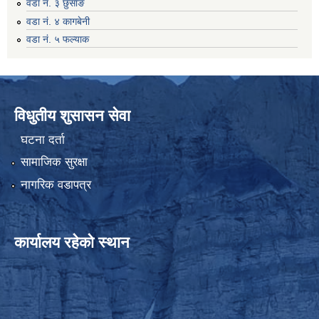
वडा नं. ३ छुसाङ
वडा नं. ४ कागबेनी
वडा नं. ५ फल्याक
विधुतीय शुसासन सेवा
घटना दर्ता
सामाजिक सुरक्षा
नागरिक वडापत्र
कार्यालय रहेको स्थान