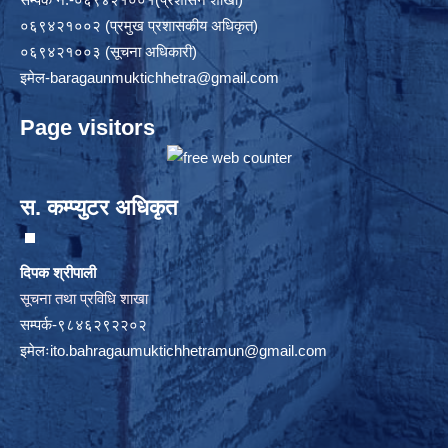
०६९४२१००२ (प्रमुख प्रशासकीय अधिकृत)
०६९४२१००३ (सूचना अधिकारी)
इमेल
-baragaunmuktichhetra@gmail.com
Page visitors
स. कम्प्युटर अधिकृत
दिपक श्रीपाली
सूचना तथा प्रविधि शाखा
सम्पर्क-९८४६२९२२०२
इमेलः
ito.bahragaumuktichhetramun@gmail.com