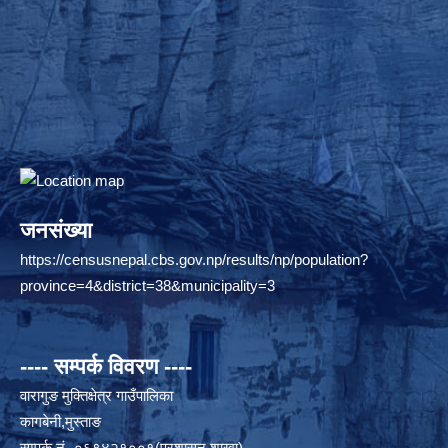
जनसंख्या
https://censusnepal.cbs.gov.np/results/np/population?
province=4&district=38&municipality=3
---- सम्पर्क विवरण ----
वारागुङ मुक्तिक्षेत्र गाउँपालिका
कागबेनी,मुस्ताङ
सम्पर्क नं.-०६९४२१००१(प्रशासन शाखा)