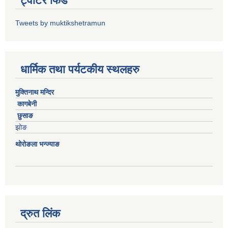
ट्वीटर फिड
Tweets by muktikshetramun
धार्मिक तथा पर्यटकीय स्थलहरु
मुक्तिनाथ मन्दिर
कागबेनी
छुसाङ
झोङ
थोरोङला भन्ज्याङ
द्रुत लिंक