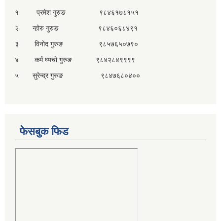
१ प्रमेश गुरुङ ९८४६१७८१५१
२ न्होरु गुरुङ ९८४६०६८४९१
३ विनोद गुरुङ ९८५७६५०७९०
४ कर्म घ्यचो गुरुङ ९८४२८४९९९९
५ सुरेन्द्र गुरुङ ९८४७६८०४००
फेसबुक फिड