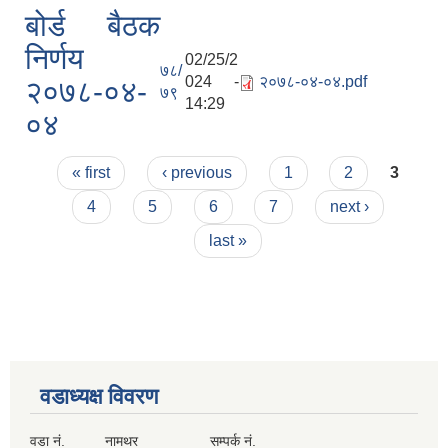
बोर्ड बैठक
निर्णय
02/25/2
७८/
024 -
२०७८-०४-०४.pdf
२०७८-०४-
७९
14:29
०४
Pages
« first
‹ previous
1
2
3
4
5
6
7
next ›
last »
वडाध्यक्ष विवरण
वडा नं. नामथर सम्पर्क नं.