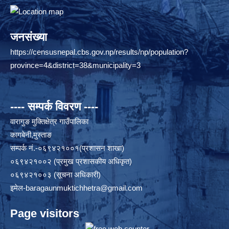
जनसंख्या
https://censusnepal.cbs.gov.np/results/np/population?
province=4&district=38&municipality=3
---- सम्पर्क विवरण ----
वारागुङ मुक्तिक्षेत्र गाउँपालिका
कागबेनी,मुस्ताङ
सम्पर्क नं.-०६९४२१००१(प्रशासन शाखा)
०६९४२१००२ (प्रमुख प्रशासकीय अधिकृत)
०६९४२१००३ (सूचना अधिकारी)
इमेल
-baragaunmuktichhetra@gmail.com
Page visitors