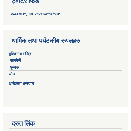
ट्वीटर फिड
Tweets by muktikshetramun
धार्मिक तथा पर्यटकीय स्थलहरु
मुक्तिनाथ मन्दिर
कागबेनी
छुसाङ
झोङ
थोरोङला भन्ज्याङ
द्रुत लिंक