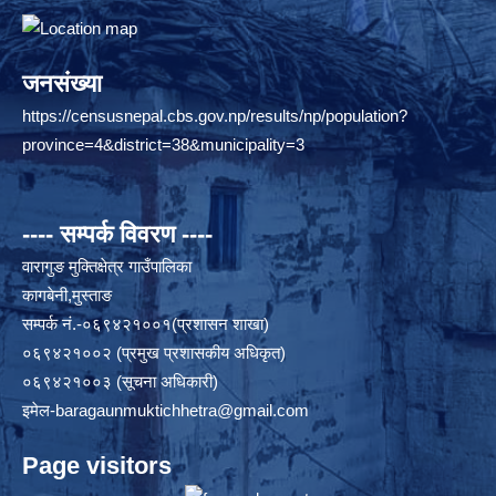
जनसंख्या
https://censusnepal.cbs.gov.np/results/np/population?
province=4&district=38&municipality=3
---- सम्पर्क विवरण ----
वारागुङ मुक्तिक्षेत्र गाउँपालिका
कागबेनी,मुस्ताङ
सम्पर्क नं.-०६९४२१००१(प्रशासन शाखा)
०६९४२१००२ (प्रमुख प्रशासकीय अधिकृत)
०६९४२१००३ (सूचना अधिकारी)
इमेल
-baragaunmuktichhetra@gmail.com
Page visitors