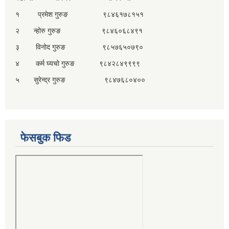
१ प्रमेश गुरुङ ९८४६१७८१५१
२ न्होरु गुरुङ ९८४६०६८४९१
३ विनोद गुरुङ ९८५७६५०७९०
४ कर्म घ्यचो गुरुङ ९८४२८४९९९९
५ सुरेन्द्र गुरुङ ९८४७६८०४००
फेसबुक फिड