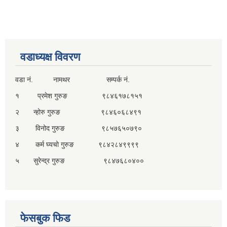
वडाध्यक्ष विवरण
वडा नं. नामथर सम्पर्क नं.
१ प्रमेश गुरुङ ९८४६१७८१५१
२ न्होरु गुरुङ ९८४६०६८४९१
३ विनोद गुरुङ ९८५७६५०७९०
४ कर्म घ्यचो गुरुङ ९८४२८४९९९९
५ सुरेन्द्र गुरुङ ९८४७६८०४००
फेसबुक फिड