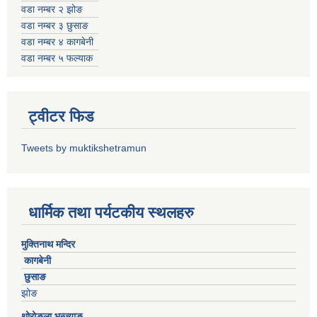
वडा नम्बर २ झोङ
वडा नम्बर ३ छुसाङ
वडा नम्बर ४ कागबेनी
वडा नम्बर ५ फल्याक
ट्वीटर फिड
Tweets by muktikshetramun
धार्मिक तथा पर्यटकीय स्थलहरु
मुक्तिनाथ मन्दिर
कागबेनी
छुसाङ
झोङ
थोरोङला भन्ज्याङ