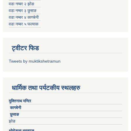
वडा नम्बर २ झोङ
वडा नम्बर ३ छुसाङ
वडा नम्बर ४ कागबेनी
वडा नम्बर ५ फल्याक
ट्वीटर फिड
Tweets by muktikshetramun
धार्मिक तथा पर्यटकीय स्थलहरु
मुक्तिनाथ मन्दिर
कागबेनी
छुसाङ
झोङ
थोरोङला भन्ज्याङ