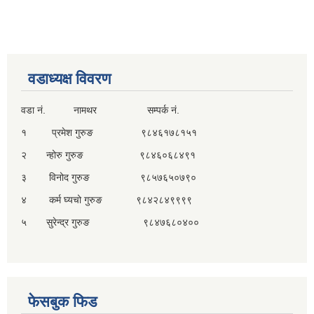
वडाध्यक्ष विवरण
वडा नं. नामथर सम्पर्क नं.
१ प्रमेश गुरुङ ९८४६१७८१५१
२ न्होरु गुरुङ ९८४६०६८४९१
३ विनोद गुरुङ ९८५७६५०७९०
४ कर्म घ्यचो गुरुङ ९८४२८४९९९९
५ सुरेन्द्र गुरुङ ९८४७६८०४००
फेसबुक फिड