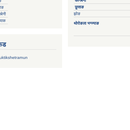
कागबेनी
ङ
छुसाङ
साङ
झोङ
बेनी
्याक
थोरोङला भन्ज्याङ
फिड
uktikshetramun