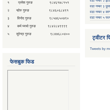
वडा नम्बर २ झो
१ प्रमेश गुरुङ ९८४६१७८१५१
वडा नम्बर ३ छु
२ न्होरु गुरुङ ९८४६०६८४९१
वडा नम्बर ४ काग
वडा नम्बर ५ फल
३ विनोद गुरुङ ९८५७६५०७९०
४ कर्म घ्यचो गुरुङ ९८४२८४९९९९
५ सुरेन्द्र गुरुङ ९८४७६८०४००
ट्वीटर 
Tweets by m
फेसबुक फिड