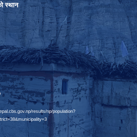
को स्थान
epal.cbs.gov.np/results/np/population?
trict=38&municipality=3