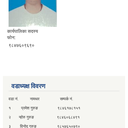
कार्यपालिका सदस्य
फोन:
९८४७६०९६९०
वडाध्यक्ष विवरण
वडा नं. नामथर सम्पर्क नं.
१ प्रमेश गुरुङ ९८४६१७८१५१
२ न्होरु गुरुङ ९८४६०६८४९१
३ विनोद गुरुङ ९८५७६५०७९०