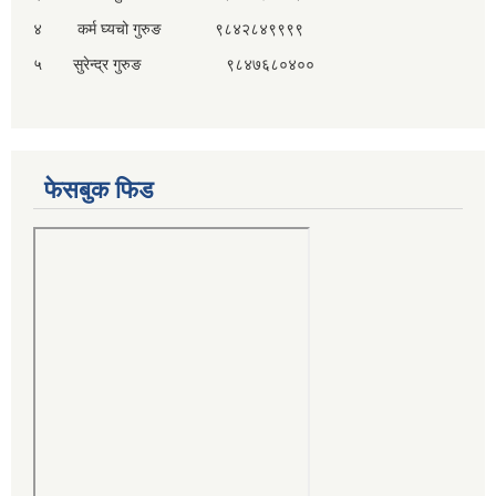
४ कर्म घ्यचो गुरुङ ९८४२८४९९९९
५ सुरेन्द्र गुरुङ ९८४७६८०४००
फेसबुक फिड