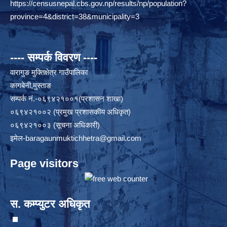
https://censusnepal.cbs.gov.np/results/np/population?
province=4&district=38&municipality=3
---- सम्पर्क विवरण ----
वारागुङ मुक्तिक्षेत्र गाउँपालिका
कागबेनी,मुस्ताङ
सम्पर्क नं.-०६९४२१००१(प्रशासन शाखा)
०६९४२१००२ (प्रमुख प्रशासकीय अधिकृत)
०६९४२१००३ (सूचना अधिकारी)
इमेल
-baragaunmuktichhetra@gmail.com
Page visitors
स. कम्प्युटर अधिकृत