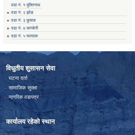
वडा नं. १ मुक्तिनाथ
वडा नं. २ झोङ
वडा नं. ३ छुसाङ
वडा नं. ४ कागबेनी
वडा नं. ५ फल्याक
विधुतीय शुसासन सेवा
घटना दर्ता
सामाजिक सुरक्षा
नागरिक वडापत्र
कार्यालय रहेको स्थान