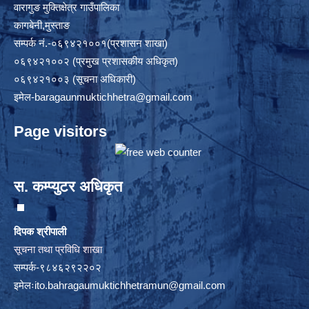
वारागुङ मुक्तिक्षेत्र गाउँपालिका
कागबेनी,मुस्ताङ
सम्पर्क नं.-०६९४२१००१(प्रशासन शाखा)
०६९४२१००२ (प्रमुख प्रशासकीय अधिकृत)
०६९४२१००३ (सूचना अधिकारी)
इमेल
-baragaunmuktichhetra@gmail.com
Page visitors
स. कम्प्युटर अधिकृत
दिपक श्रीपाली
सूचना तथा प्रविधि शाखा
सम्पर्क-९८४६२९२२०२
इमेलः
ito.bahragaumuktichhetramun@gmail.com