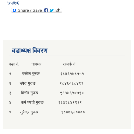
७५/७६
वडाध्यक्ष विवरण
वडा नं. नामथर सम्पर्क नं.
१ प्रमेश गुरुङ ९८४६१७८१५१
२ न्होरु गुरुङ ९८४६०६८४९१
३ विनोद गुरुङ ९८५७६५०७९०
४ कर्म घ्यचो गुरुङ ९८४२८४९९९९
५ सुरेन्द्र गुरुङ ९८४७६८०४००