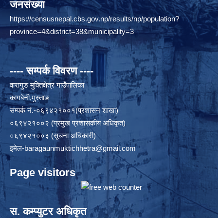
जनसंख्या
https://censusnepal.cbs.gov.np/results/np/population?
province=4&district=38&municipality=3
---- सम्पर्क विवरण ----
वारागुङ मुक्तिक्षेत्र गाउँपालिका
कागबेनी,मुस्ताङ
सम्पर्क नं.-०६९४२१००१(प्रशासन शाखा)
०६९४२१००२ (प्रमुख प्रशासकीय अधिकृत)
०६९४२१००३ (सूचना अधिकारी)
इमेल
-baragaunmuktichhetra@gmail.com
Page visitors
स. कम्प्युटर अधिकृत