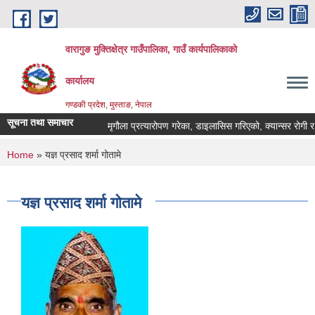
Skip to main content
वारागुङ मुक्तिक्षेत्र गाउँपालिका, गाउँ कार्यपालिकाको
कार्यालय
गण्डकी प्रदेश, मुस्ताङ, नेपाल
सूचना तथा समाचार
मृगौला प्रत्यारोपण गरेका, डाइलासिस गरिएको, क्यान्सर रोगी र मेरूद
You are here
Home
» यज्ञ प्रसाद शर्मा गोतामे
यज्ञ प्रसाद शर्मा गोतामे