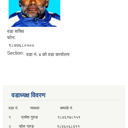
वडा सचिव
फोन:
९८४७६८०५००
Section:
वडा नं. ४ को वडा कार्यालय
वडाध्यक्ष विवरण
वडा नं. नामथर सम्पर्क नं.
१ प्रमेश गुरुङ ९८४६१७८१५१
२ न्होरु गुरुङ ९८४६०६८४९१