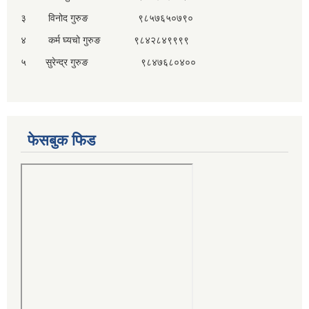
३ विनोद गुरुङ ९८५७६५०७९०
४ कर्म घ्यचो गुरुङ ९८४२८४९९९९
५ सुरेन्द्र गुरुङ ९८४७६८०४००
फेसबुक फिड