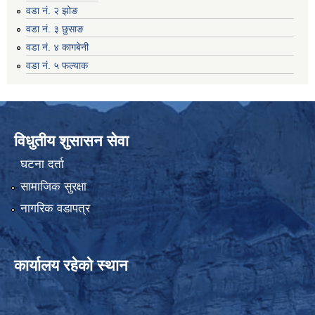
वडा नं. २ झोङ
वडा नं. ३ छुसाङ
वडा नं. ४ कागबेनी
वडा नं. ५ फल्याक
विधुतीय शुसासन सेवा
घटना दर्ता
सामाजिक सुरक्षा
नागरिक वडापत्र
कार्यालय रहेको स्थान