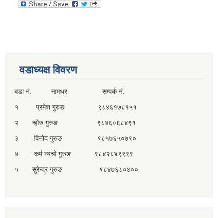
वडाध्यक्ष विवरण
वडा नं. नामथर सम्पर्क नं.
१ प्रमेश गुरुङ ९८४६१७८१५१
२ न्होरु गुरुङ ९८४६०६८४९१
३ विनोद गुरुङ ९८५७६५०७९०
४ कर्म घ्यचो गुरुङ ९८४२८४९९९९
५ सुरेन्द्र गुरुङ ९८४७६८०४००