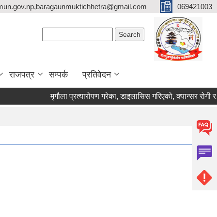
mun.gov.np,baragaunmuktichhetra@gmail.com
069421003
Search form
Search
राजपत्र
सम्पर्क
प्रतिवेदन
मृगौला प्रत्यारोपण गरेका, डाइलासिस गरिएको, क्यान्सर रोगी र मेरूदण्