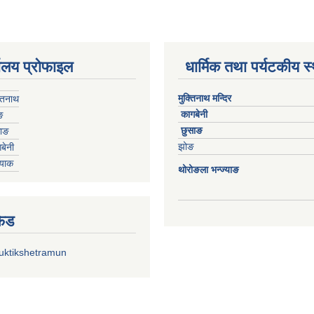
यालय प्रोफाइल
धार्मिक तथा पर्यटकीय स
मुक्तिनाथ मन्दिर
्तिनाथ
कागबेनी
ङ
छुसाङ
साङ
झोङ
बेनी
्याक
थोरोङला भन्ज्याङ
फिड
uktikshetramun