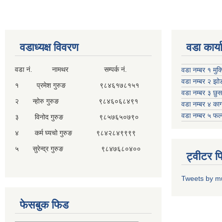
वडाध्यक्ष विवरण
वडा कार्
वडा नं. नामथर सम्पर्क नं.
वडा नम्बर १ मुक
वडा नम्बर २ झो
१ प्रमेश गुरुङ ९८४६१७८१५१
वडा नम्बर ३ छु
२ न्होरु गुरुङ ९८४६०६८४९१
वडा नम्बर ४ काग
वडा नम्बर ५ फल
३ विनोद गुरुङ ९८५७६५०७९०
४ कर्म घ्यचो गुरुङ ९८४२८४९९९९
५ सुरेन्द्र गुरुङ ९८४७६८०४००
ट्वीटर 
Tweets by m
फेसबुक फिड