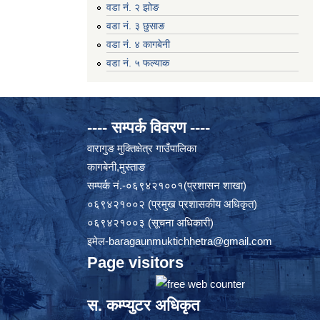
वडा नं. २ झोङ
वडा नं. ३ छुसाङ
वडा नं. ४ कागबेनी
वडा नं. ५ फल्याक
---- सम्पर्क विवरण ----
वारागुङ मुक्तिक्षेत्र गाउँपालिका
कागबेनी,मुस्ताङ
सम्पर्क नं.-०६९४२१००१(प्रशासन शाखा)
०६९४२१००२ (प्रमुख प्रशासकीय अधिकृत)
०६९४२१००३ (सूचना अधिकारी)
इमेल
-baragaunmuktichhetra@gmail.com
Page visitors
स. कम्प्युटर अधिकृत