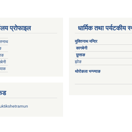
यालय प्रोफाइल
धार्मिक तथा पर्यटकीय स
मुक्तिनाथ मन्दिर
्तिनाथ
कागबेनी
ङ
छुसाङ
साङ
झोङ
बेनी
्याक
थोरोङला भन्ज्याङ
फिड
uktikshetramun