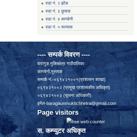
वडा नं. २ झोङ
वडा नं. ३ छुसाङ
वडा नं. ४ कागबेनी
वडा नं. ५ फल्याक
---- सम्पर्क विवरण ----
वारागुङ मुक्तिक्षेत्र गाउँपालिका
कागबेनी,मुस्ताङ
सम्पर्क नं.-०६९४२१००१(प्रशासन शाखा)
०६९४२१००२ (प्रमुख प्रशासकीय अधिकृत)
०६९४२१००३ (सूचना अधिकारी)
इमेल
-baragaunmuktichhetra@gmail.com
Page visitors
स. कम्प्युटर अधिकृत