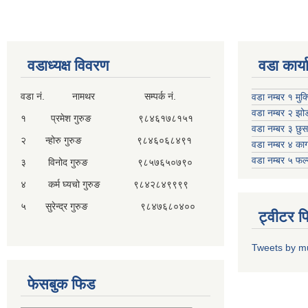
वडाध्यक्ष विवरण
वडा कार्
वडा नं. नामथर सम्पर्क नं.
वडा नम्बर १ मुक
वडा नम्बर २ झो
१ प्रमेश गुरुङ ९८४६१७८१५१
वडा नम्बर ३ छु
२ न्होरु गुरुङ ९८४६०६८४९१
वडा नम्बर ४ काग
वडा नम्बर ५ फल
३ विनोद गुरुङ ९८५७६५०७९०
४ कर्म घ्यचो गुरुङ ९८४२८४९९९९
५ सुरेन्द्र गुरुङ ९८४७६८०४००
ट्वीटर 
Tweets by m
फेसबुक फिड