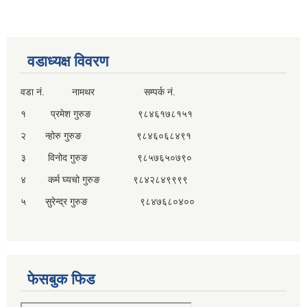
वडाध्यक्ष विवरण
वडा नं. नामथर सम्पर्क नं.
१ प्रमेश गुरुङ ९८४६१७८१५१
२ न्होरु गुरुङ ९८४६०६८४९१
३ विनोद गुरुङ ९८५७६५०७९०
४ कर्म घ्यचो गुरुङ ९८४२८४९९९९
५ सुरेन्द्र गुरुङ ९८४७६८०४००
फेसबुक फिड