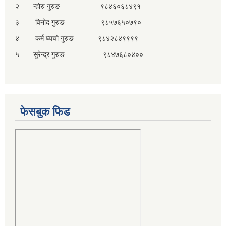
२ न्होरु गुरुङ ९८४६०६८४९१
३ विनोद गुरुङ ९८५७६५०७९०
४ कर्म घ्यचो गुरुङ ९८४२८४९९९९
५ सुरेन्द्र गुरुङ ९८४७६८०४००
फेसबुक फिड