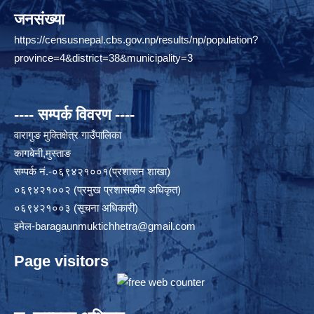
जनसंख्या
https://censusnepal.cbs.gov.np/results/np/population?
province=4&district=38&municipality=3
---- सम्पर्क विवरण ----
वारागुङ मुक्तिक्षेत्र गाउँपालिका
कागबेनी,मुस्ताङ
सम्पर्क नं.-०६९४२१००१(प्रशासन शाखा)
०६९४२१००२ (प्रमुख प्रशासकीय अधिकृत)
०६९४२१००३ (सूचना अधिकारी)
इमेल
-baragaunmuktichhetra@gmail.com
Page visitors