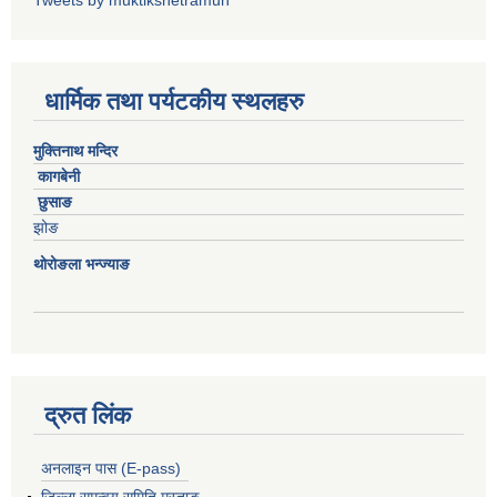
Tweets by muktikshetramun
धार्मिक तथा पर्यटकीय स्थलहरु
मुक्तिनाथ मन्दिर
कागबेनी
छुसाङ
झोङ
थोरोङला भन्ज्याङ
द्रुत लिंक
अनलाइन पास (E-pass)
जिल्ला समन्वय समिति,मुस्ताङ