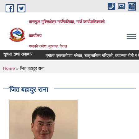
Skip to main content
वारागुङ मुक्तिक्षेत्र गाउँपालिका, गाउँ कार्यपालिकाको
कार्यालय
गण्डकी प्रदेश, मुस्ताङ, नेपाल
सूचना तथा समाचार
मृगौला प्रत्यारोपण गरेका, डाइलासिस गरिएको, क्यान्सर रोगी र मेरूदण
You are here
Home
» जित बहादुर राना
जित बहादुर राना