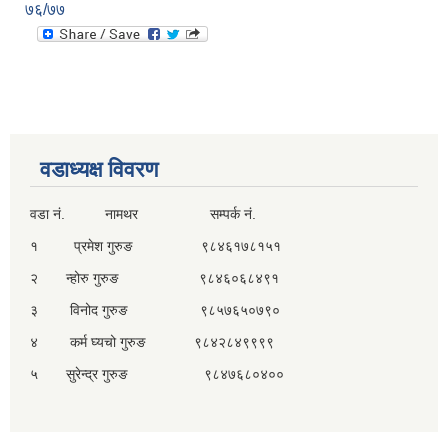
७६/७७
वडाध्यक्ष विवरण
वडा नं. नामथर सम्पर्क नं.
१ प्रमेश गुरुङ ९८४६१७८१५१
२ न्होरु गुरुङ ९८४६०६८४९१
३ विनोद गुरुङ ९८५७६५०७९०
४ कर्म घ्यचो गुरुङ ९८४२८४९९९९
५ सुरेन्द्र गुरुङ ९८४७६८०४००