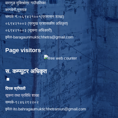
वारागुङ मुक्तिक्षेत्र गाउँपालिका
कागबेनी,मुस्ताङ
सम्पर्क नं.-०६९४२१००१(प्रशासन शाखा)
०६९४२१००२ (प्रमुख प्रशासकीय अधिकृत)
०६९४२१००३ (सूचना अधिकारी)
इमेल
-baragaunmuktichhetra@gmail.com
Page visitors
स. कम्प्युटर अधिकृत
दिपक श्रीपाली
सूचना तथा प्रविधि शाखा
सम्पर्क-९८४६२९२२०२
इमेलः
ito.bahragaumuktichhetramun@gmail.com