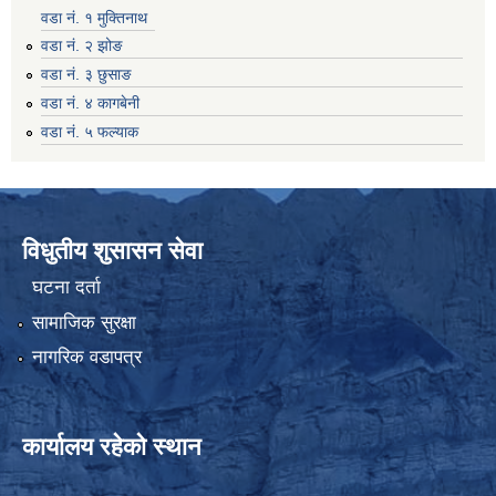
वडा नं. १ मुक्तिनाथ
वडा नं. २ झोङ
वडा नं. ३ छुसाङ
वडा नं. ४ कागबेनी
वडा नं. ५ फल्याक
विधुतीय शुसासन सेवा
घटना दर्ता
सामाजिक सुरक्षा
नागरिक वडापत्र
कार्यालय रहेको स्थान