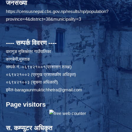
जनसंख्या
https://censusnepal.cbs.gov.np/results/np/population?
province=4&district=38&municipality=3
---- सम्पर्क विवरण ----
वारागुङ मुक्तिक्षेत्र गाउँपालिका
कागबेनी,मुस्ताङ
सम्पर्क नं.-०६९४२१००१(प्रशासन शाखा)
०६९४२१००२ (प्रमुख प्रशासकीय अधिकृत)
०६९४२१००३ (सूचना अधिकारी)
इमेल
-baragaunmuktichhetra@gmail.com
Page visitors
स. कम्प्युटर अधिकृत