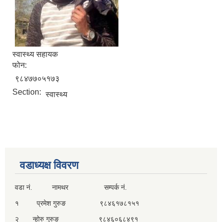
स्वास्थ्य सहायक
फोन:
९८४७७०५१७३
Section:
स्वास्थ्य
वडाध्यक्ष विवरण
वडा नं. नामथर सम्पर्क नं.
१ प्रमेश गुरुङ ९८४६१७८१५१
२ न्होरु गुरुङ ९८४६०६८४९१