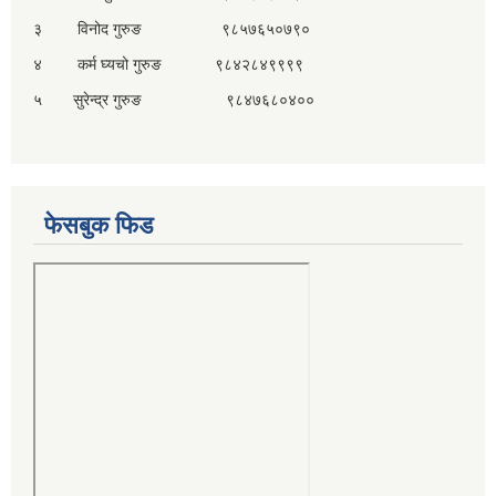
३ विनोद गुरुङ ९८५७६५०७९०
४ कर्म घ्यचो गुरुङ ९८४२८४९९९९
५ सुरेन्द्र गुरुङ ९८४७६८०४००
फेसबुक फिड