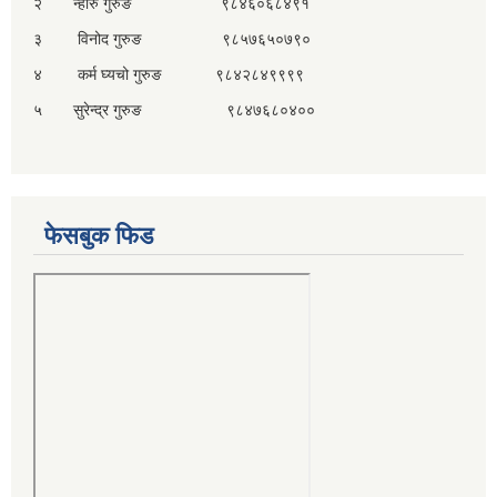
२ न्होरु गुरुङ ९८४६०६८४९१
३ विनोद गुरुङ ९८५७६५०७९०
४ कर्म घ्यचो गुरुङ ९८४२८४९९९९
५ सुरेन्द्र गुरुङ ९८४७६८०४००
फेसबुक फिड