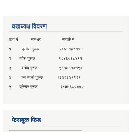
वडाध्यक्ष विवरण
वडा नं. नामथर सम्पर्क नं.
१ प्रमेश गुरुङ ९८४६१७८१५१
२ न्होरु गुरुङ ९८४६०६८४९१
३ विनोद गुरुङ ९८५७६५०७९०
४ कर्म घ्यचो गुरुङ ९८४२८४९९९९
५ सुरेन्द्र गुरुङ ९८४७६८०४००
फेसबुक फिड