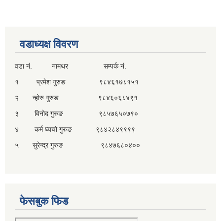
वडाध्यक्ष विवरण
वडा नं. नामथर सम्पर्क नं.
१ प्रमेश गुरुङ ९८४६१७८१५१
२ न्होरु गुरुङ ९८४६०६८४९१
३ विनोद गुरुङ ९८५७६५०७९०
४ कर्म घ्यचो गुरुङ ९८४२८४९९९९
५ सुरेन्द्र गुरुङ ९८४७६८०४००
फेसबुक फिड