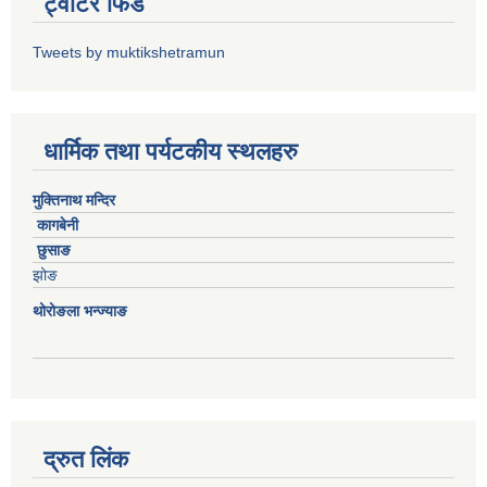
ट्वीटर फिड
Tweets by muktikshetramun
धार्मिक तथा पर्यटकीय स्थलहरु
मुक्तिनाथ मन्दिर
कागबेनी
छुसाङ
झोङ
थोरोङला भन्ज्याङ
द्रुत लिंक