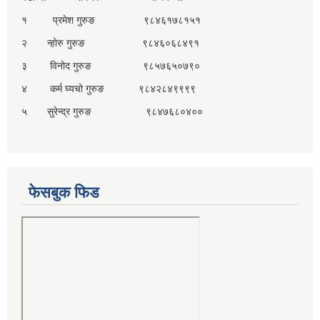
१ प्रमेश गुरुङ ९८४६१७८१५१
२ न्होरु गुरुङ ९८४६०६८४९१
३ विनोद गुरुङ ९८५७६५०७९०
४ कर्म घ्यचो गुरुङ ९८४२८४९९९९
५ सुरेन्द्र गुरुङ ९८४७६८०४००
फेसबुक फिड