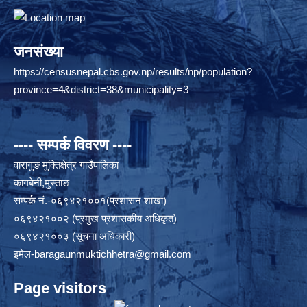
जनसंख्या
https://censusnepal.cbs.gov.np/results/np/population?
province=4&district=38&municipality=3
---- सम्पर्क विवरण ----
वारागुङ मुक्तिक्षेत्र गाउँपालिका
कागबेनी,मुस्ताङ
सम्पर्क नं.-०६९४२१००१(प्रशासन शाखा)
०६९४२१००२ (प्रमुख प्रशासकीय अधिकृत)
०६९४२१००३ (सूचना अधिकारी)
इमेल
-baragaunmuktichhetra@gmail.com
Page visitors