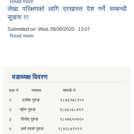
Read more
about परिचयपत्रको लागि अनलाइन फर्म भर्ने सम्बन्धमा
लेखा परिक्षणको लागि दरखास्त पेश गर्ने सम्बन्धी
(बिद्यालय सबै)
सूचना !!!
Submitted on:
Wed, 09/30/2020 - 13:07
Read more
about लेखा परिक्षणको लागि दरखास्त पेश गर्ने सम्बन्धी
सूचना !!!
वडाध्यक्ष विवरण
वडा नं. नामथर सम्पर्क नं.
१ प्रमेश गुरुङ ९८४६१७८१५१
२ न्होरु गुरुङ ९८४६०६८४९१
३ विनोद गुरुङ ९८५७६५०७९०
४ कर्म घ्यचो गुरुङ ९८४२८४९९९९