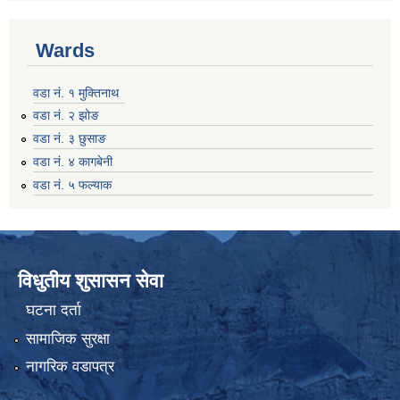
Wards
वडा नं. १ मुक्तिनाथ
वडा नं. २ झोङ
वडा नं. ३ छुसाङ
वडा नं. ४ कागबेनी
वडा नं. ५ फल्याक
विधुतीय शुसासन सेवा
घटना दर्ता
सामाजिक सुरक्षा
नागरिक वडापत्र