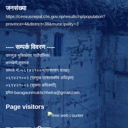
जनसंख्या
https://censusnepal.cbs.gov.np/results/np/population?
province=4&district=38&municipality=3
---- सम्पर्क विवरण ----
वारागुङ मुक्तिक्षेत्र गाउँपालिका
कागबेनी,मुस्ताङ
सम्पर्क नं.-०६९४२१००१(प्रशासन शाखा)
०६९४२१००२ (प्रमुख प्रशासकीय अधिकृत)
०६९४२१००३ (सूचना अधिकारी)
इमेल
-baragaunmuktichhetra@gmail.com
Page visitors