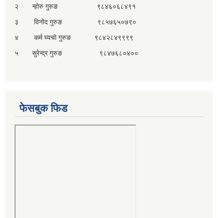
२ न्होरु गुरुङ ९८४६०६८४९१
३ विनोद गुरुङ ९८५७६५०७९०
४ कर्म घ्यचो गुरुङ ९८४२८४९९९९
५ सुरेन्द्र गुरुङ ९८४७६८०४००
फेसबुक फिड