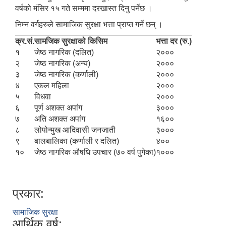
वर्षको मंसिर १५ गते सम्ममा दरखास्त दिनु पर्नेछ ।
निम्न वर्गहरुले सामाजिक सुरक्षा भत्ता प्राप्त गर्ने छन् ।
क्र.सं.
सामजिक सुरक्षाको किसिम
भत्ता दर (रु.)
१
जेष्ठ नागरिक (दलित)
२०००
२
जेष्ठ नागरिक (अन्य)
२०००
३
जेष्ठ नागरिक (कर्णाली)
२०००
४
एकल महिला
२०००
५
विधवा
२०००
६
पूर्ण अशक्त अपांग
३०००
७
अति अशक्त अपांग
१६००
८
लोपोन्मुख आदिवासी जनजाती
३०००
९
बालबालिका (कर्णाली र दलित)
४००
१०
जेष्ठ नागरिक औषधि उपचार (७० वर्ष पुगेका)
१०००
प्रकार:
सामाजिक सुरक्षा
आर्थिक वर्ष: