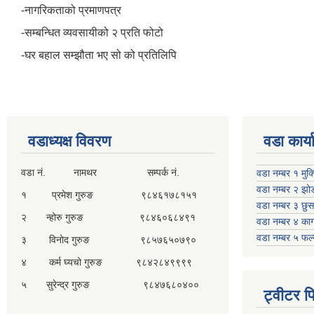
-नागरिकताको प्रमाणपत्र
-सम्बन्धित व्यवसायीको २ प्रति फोटो
-घर बहाल सम्झौता भए सो को प्रतिलिपि
वडाध्यक्ष विवरण
वडा कार्
वडा नं. नामथर सम्पर्क नं.
वडा नम्बर १ मुक
वडा नम्बर २ झो
१ प्रमेश गुरुङ ९८४६१७८१५१
वडा नम्बर ३ छु
२ न्होरु गुरुङ ९८४६०६८४९१
वडा नम्बर ४ काग
वडा नम्बर ५ फल
३ विनोद गुरुङ ९८५७६५०७९०
४ कर्म घ्यचो गुरुङ ९८४२८४९९९९
५ सुरेन्द्र गुरुङ ९८४७६८०४००
ट्वीटर 