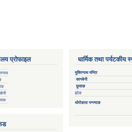
यालय प्रोफाइल
धार्मिक तथा पर्यटकीय स
मुक्तिनाथ मन्दिर
्तिनाथ
कागबेनी
ङ
छुसाङ
साङ
झोङ
बेनी
्याक
थोरोङला भन्ज्याङ
फिड