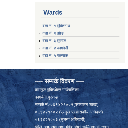
Wards
वडा नं. १ मुक्तिनाथ
वडा नं. २ झोङ
वडा नं. ३ छुसाङ
वडा नं. ४ कागबेनी
वडा नं. ५ फल्याक
---- सम्पर्क विवरण ----
वारागुङ मुक्तिक्षेत्र गाउँपालिका
कागबेनी,मुस्ताङ
सम्पर्क नं.-०६९४२१००१(प्रशासन शाखा)
०६९४२१००२ (प्रमुख प्रशासकीय अधिकृत)
०६९४२१००३ (सूचना अधिकारी)
इमेल
-baragaunmuktichhetra@gmail.com