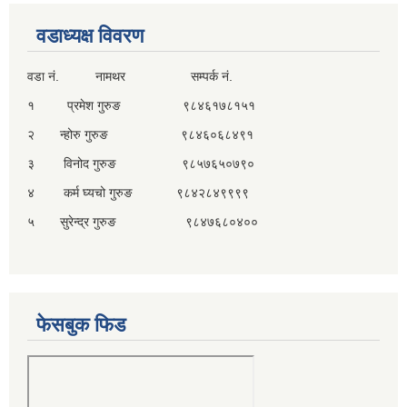
वडाध्यक्ष विवरण
वडा नं. नामथर सम्पर्क नं.
१ प्रमेश गुरुङ ९८४६१७८१५१
२ न्होरु गुरुङ ९८४६०६८४९१
३ विनोद गुरुङ ९८५७६५०७९०
४ कर्म घ्यचो गुरुङ ९८४२८४९९९९
५ सुरेन्द्र गुरुङ ९८४७६८०४००
फेसबुक फिड